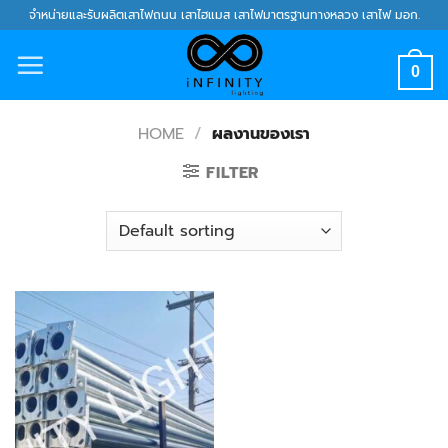
Skip
จำหน่ายและรับผลิตเสาไฟถนน เสาไฮแมส เสาไฟมาตรฐานทางหลวง เสาไฟ มอก.
to
content
0
HOME
/
ผลงานของเรา
FILTER