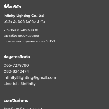
ที่ตั้งบริษัท
Infinity Lighting Co., Ltd.
บริษัท อินฟีนิตี้ ไลท์ติ้ง จำกัด
239/160 ซ.เพชรเกษม 81
ถ.มาเจริญ แขวงหนองแขม
เขตหนองแขม กรุงเทพมหานคร 10160
ข้อมูลการติดต่อ
065-7279780
082-8242474
infinity8lighting@gmail.com
Line id :
8infinity
เวลาเปิดทำการ