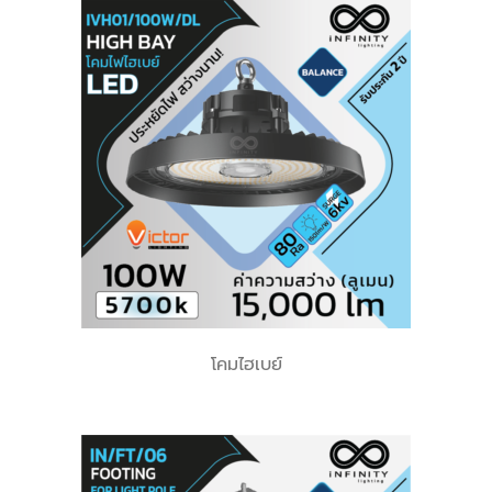
โคมไฮเบย์