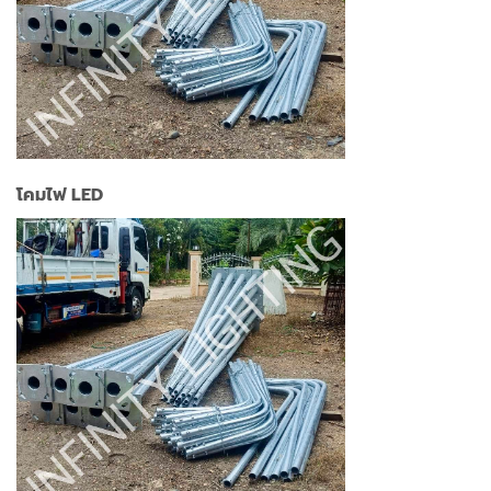
โคมไฟ LED