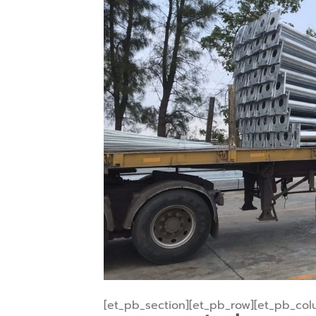
[et_pb_section][et_pb_row][et_pb_col