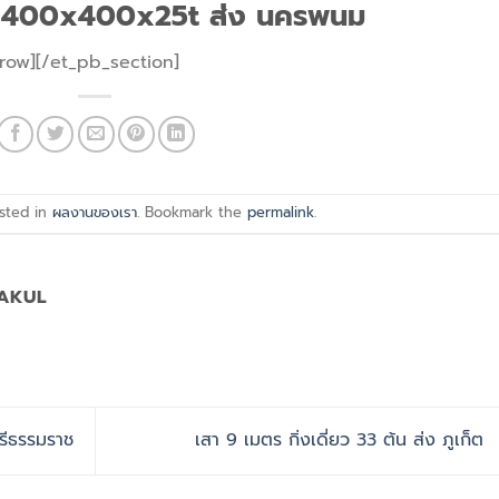
พลท 400x400x25t ส่ง นครพนม
row][/et_pb_section]
osted in
ผลงานของเรา
. Bookmark the
permalink
.
RAKUL
ศรีธรรมราช
เสา 9 เมตร กิ่งเดี่ยว 33 ต้น ส่ง ภูเก็ต