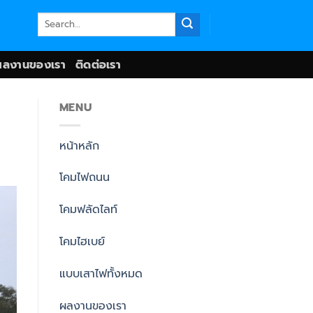
Search
for:
ผลงานของเรา
ติดต่อเรา
MENU
หน้าหลัก
โคมไฟถนน
โคมฟลัดไลท์
โคมไฮเบย์
แบบเสาไฟทั้งหมด
ผลงานของเรา