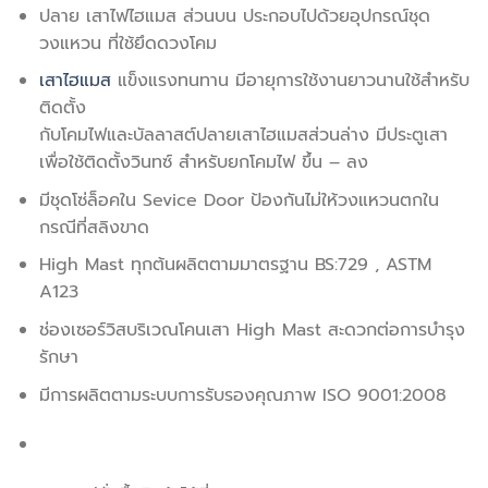
ปลาย เสาไฟไฮแมส ส่วนบน ประกอบไปด้วยอุปกรณ์ชุด
วงแหวน ที่ใช้ยึดดวงโคม
เสาไฮแมส
แข็งแรงทนทาน มีอายุการใช้งานยาวนานใช้สำหรับ
ติดตั้ง
กับโคมไฟและบัลลาสต์ปลายเสาไฮแมสส่วนล่าง มีประตูเสา
เพื่อใช้ติดตั้งวินทซ์ สำหรับยกโคมไฟ ขึ้น – ลง
มีชุดโซ่ล็อคใน Sevice Door ป้องกันไม่ให้วงแหวนตกใน
กรณีที่สลิงขาด
High Mast ทุกต้นผลิตตามมาตรฐาน BS:729 , ASTM
A123
ช่องเซอร์วิสบริเวณโคนเสา High Mast สะดวกต่อการบำรุง
รักษา
มีการผลิตตามระบบการรับรองคุณภาพ ISO 9001:2008