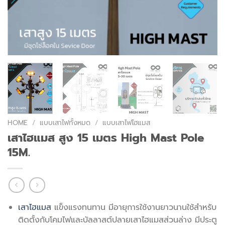
HOME
/
แบบเสาไฟทั้งหมด
/
แบบเสาไฟไฮแมส
เสาไฮแมส สูง 15 เมตร High Mast Pole
15M.
เสาไฮแมส
แข็งแรงทนทาน มีอายุการใช้งานยาวนานใช้สำหรับ
ติดตั้งกับโคมไฟและบัลลาสต์ปลายเสาไฮแมสส่วนล่าง มีประตู