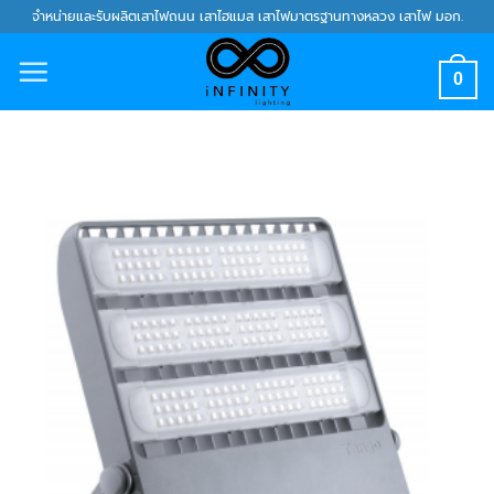
Skip
จำหน่ายและรับผลิตเสาไฟถนน เสาไฮแมส เสาไฟมาตรฐานทางหลวง เสาไฟ มอก.
to
content
0