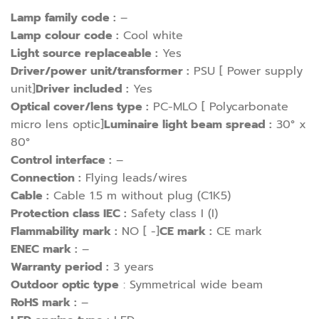
Lamp family code :
–
Lamp colour code :
Cool white
Light source replaceable :
Yes
Driver/power unit/transformer :
PSU [ Power supply
unit]
Driver included :
Yes
Optical cover/lens type :
PC-MLO [ Polycarbonate
micro lens optic]
Luminaire light beam spread :
30° x
80°
Control interface :
–
Connection :
Flying leads/wires
Cable :
Cable 1.5 m without plug (C1K5)
Protection class IEC :
Safety class I (I)
Flammability mark :
NO [ -]
CE mark :
CE mark
ENEC mark :
–
Warranty period :
3 years
Outdoor optic type
: Symmetrical wide beam
RoHS mark :
–