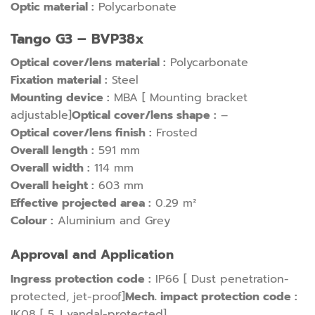
Optic material :
Polycarbonate
Tango G3 – BVP38x
Optical cover/lens material :
Polycarbonate
Fixation material :
Steel
Mounting device :
MBA [ Mounting bracket
adjustable]
Optical cover/lens shape :
–
Optical cover/lens finish :
Frosted
Overall length :
591 mm
Overall width :
114 mm
Overall height :
603 mm
Effective projected area :
0.29 m²
Colour :
Aluminium and Grey
Approval and Application
Ingress protection code :
IP66 [ Dust penetration-
protected, jet-proof]
Mech. impact protection code :
IK08 [ 5 J vandal-protected]