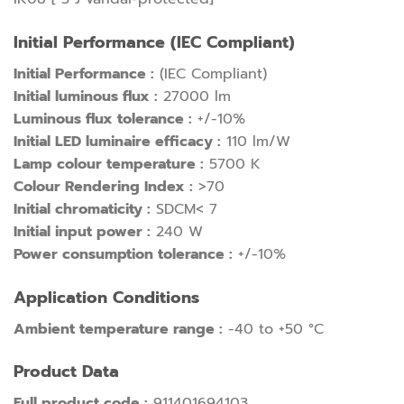
Initial Performance (IEC Compliant)
Initial Performance :
(IEC Compliant)
Initial luminous flux :
27000 lm
Luminous flux tolerance :
+/-10%
Initial LED luminaire efficacy :
110 lm/W
Lamp colour temperature :
5700 K
Colour Rendering Index :
>70
Initial chromaticity :
SDCM< 7
Initial input power :
240 W
Power consumption tolerance :
+/-10%
Application Conditions
Ambient temperature range :
-40 to +50 °C
Product Data
Full product code :
911401694103