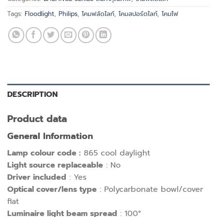
Tags:
Floodlight
,
Philips
,
โคมฟลัดไลท์
,
โคมสปอร์ตไลท์
,
โคมไฟ
DESCRIPTION
Product data
General Information
Lamp colour code :
865 cool daylight
Light source replaceable
: No
Driver included
: Yes
Optical cover/lens type
: Polycarbonate bowl/cover
flat
Luminaire light beam spread
: 100°