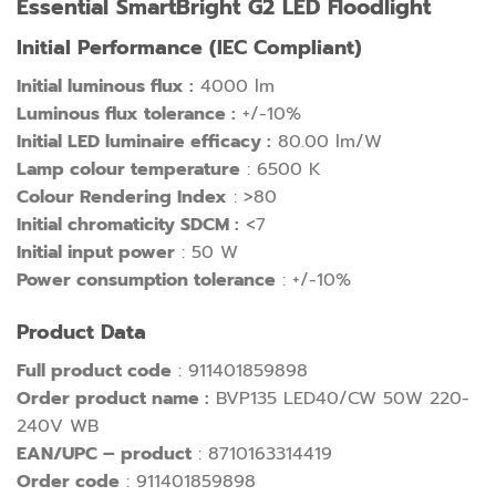
Essential SmartBright G2 LED Floodlight
Initial Performance (IEC Compliant)
Initial luminous flux :
4000 lm
Luminous flux tolerance :
+/-10%
Initial LED luminaire efficacy :
80.00 lm/W
Lamp colour temperature
: 6500 K
Colour Rendering Index
: >80
Initial chromaticity SDCM :
<7
Initial input power
: 50 W
Power consumption tolerance
: +/-10%
Product Data
Full product code
: 911401859898
Order product name :
BVP135 LED40/CW 50W 220-
240V WB
EAN/UPC – product
: 8710163314419
Order code
: 911401859898