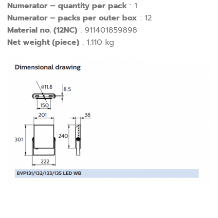
Numerator – quantity per pack
: 1
Numerator – packs per outer box
: 12
Material no. (12NC)
: 911401859898
Net weight (piece)
: 1.110 kg