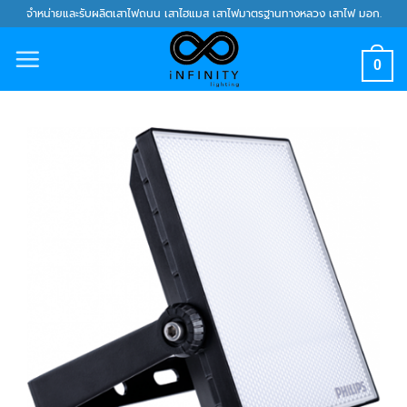
Skip
จำหน่ายและรับผลิตเสาไฟถนน เสาไฮแมส เสาไฟมาตรฐานทางหลวง เสาไฟ มอก.
to
content
0