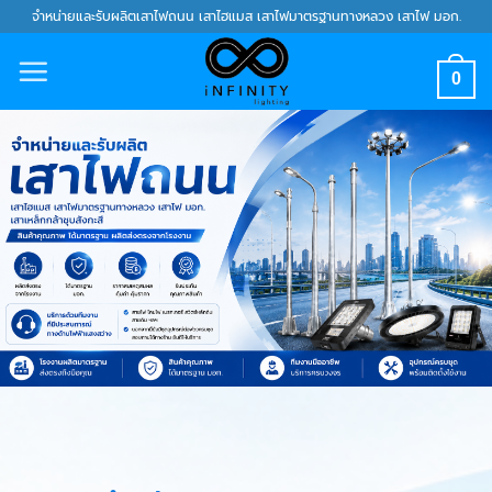
Skip
จำหน่ายและรับผลิตเสาไฟถนน เสาไฮแมส เสาไฟมาตรฐานทางหลวง เสาไฟ มอก.
to
content
0