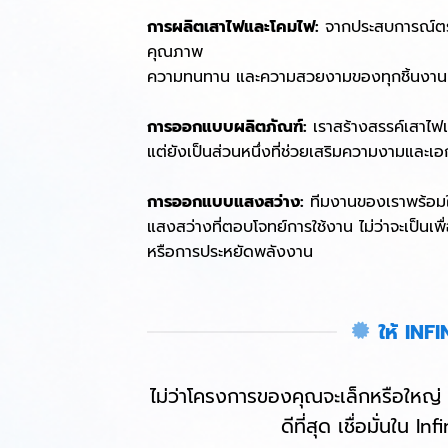
การผลิตเสาไฟและโคมไฟ:
จากประสบการณ์ตรง
คุณภาพ
ความทนทาน และความสวยงามของทุกชิ้นงาน
การออกแบบผลิตภัณฑ์:
เราสร้างสรรค์เสาไฟแล
แต่ยังเป็นส่วนหนึ่งที่ช่วยเสริมความงามและ
การออกแบบแสงสว่าง:
ทีมงานของเราพร้อม
แสงสว่างที่ตอบโจทย์การใช้งาน ไม่ว่าจะเป็
หรือการประหยัดพลังงาน
ให้ INF
ไม่ว่าโครงการของคุณจะเล็กหรือใหญ่ เ
ดีที่สุด เชื่อมั่นใน