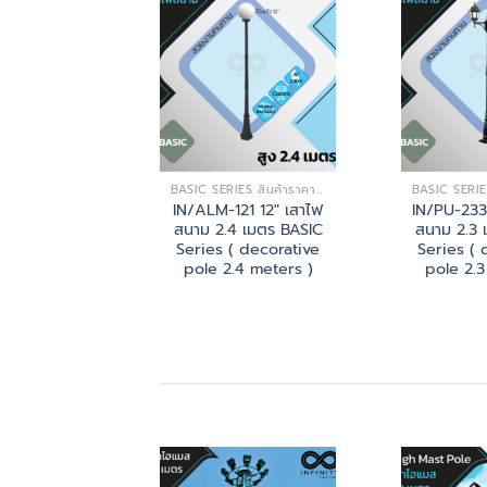
BASIC SERIES สินค้าราคาประหยัด
BASIC SERIES สินค้าราคาประหยัด
ม สูง 3-8
IN/ALM-121 12″ เสาไฟ
IN/PU-233
ัลวาไนซ์ และ
สนาม 2.4 เมตร BASIC
สนาม 2.3 
พ่นสี
Series ( decorative
Series ( 
pole 2.4 meters )
pole 2.3