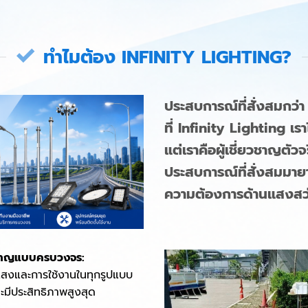
ทำไมต้อง INFINITY LIGHTING?
ประสบการณ์ที่สั่งสมกว่
ที่ Infinity Lighting เ
แต่เราคือผู้เชี่ยวชาญตั
ประสบการณ์ที่สั่งสมมายา
ความต้องการด้านแสงสว่
ยวชาญแบบครบวงจร:
แสงและการใช้งานในทุกรูปแบบ
ะมีประสิทธิภาพสูงสุด