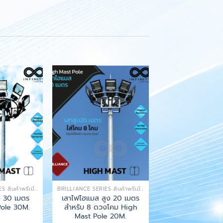
BRILLIANCE SERIES สินค้าพรีเมี่ยม
BRILLIANCE SERIES สินค้าพรีเมี่ยม
ง 30 เมตร
เสาไฟไฮแมส สูง 20 เมตร
Pole 30M.
สำหรับ 8 ดวงโคม High
Mast Pole 20M.