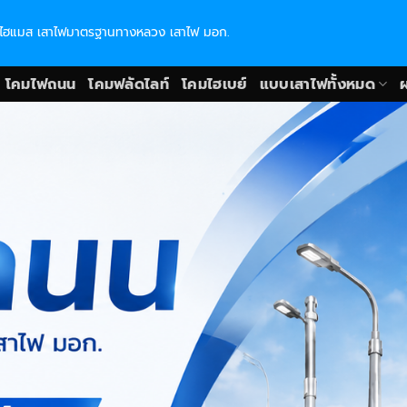
าไฮแมส เสาไฟมาตรฐานทางหลวง เสาไฟ มอก.
โคมไฟถนน
โคมฟลัดไลท์
โคมไฮเบย์
แบบเสาไฟทั้งหมด