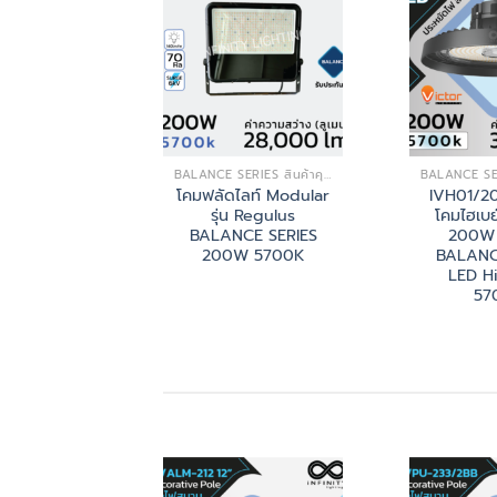
BALANCE SERIES สินค้าคุณภาพ
BALANCE SERIES สินค้าคุณภาพ
06 ตอม่อ
โคมฟลัดไลท์ Modular
IVH01/2
) สำหรับเสา
รุ่น Regulus
โคมไฮเบ
ม. Balance
BALANCE SERIES
200W 
ries
200W 5700K
BALANC
LED H
57