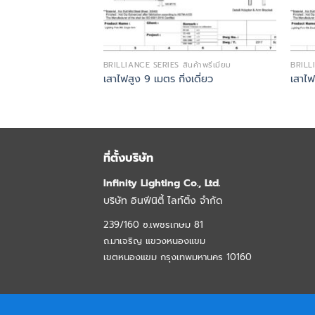
ค้าพรีเมี่ยม
BRILLIANCE SERIES สินค้าพรีเมี่ยม
BRILLI
NW 60W 220-240V
เสาไฟสูง 9 เมตร กิ่งเดี่ยว
เสาไฟ
ที่ตั้งบริษัท
Infinity Lighting Co., Ltd.
บริษัท อินฟีนิตี้ ไลท์ติ้ง จำกัด
239/160 ซ.เพชรเกษม 81
ถ.มาเจริญ แขวงหนองแขม
เขตหนองแขม กรุงเทพมหานคร 10160