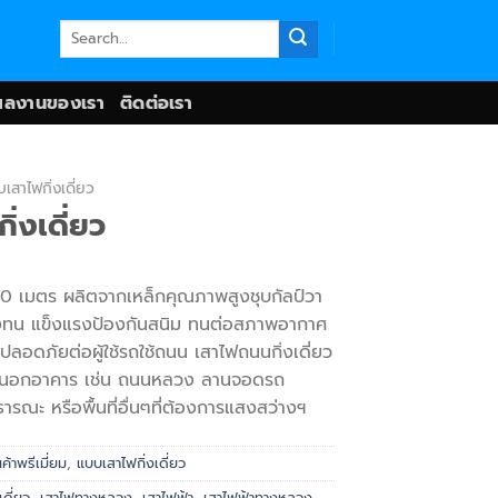
Search
for:
ผลงานของเรา
ติดต่อเรา
เสาไฟกิ่งเดี่ยว
ิ่งเดี่ยว
10 เมตร ผลิตจากเหล็กคุณภาพสูงชุบกัลป์วา
คงทน แข็งแรงป้องกันสนิม ทนต่อสภาพอากาศ
าปลอดภัยต่อผู้ใช้รถใช้ถนน เสาไฟถนนกิ่งเดี่ยว
งภายนอกอาคาร เช่น ถนนหลวง ลานจอดรถ
ารณะ หรือพื้นที่อื่นๆที่ต้องการแสงสว่างฯ
้าพรีเมี่ยม
,
แบบเสาไฟกิ่งเดี่ยว
เดี่ยว
,
เสาไฟทางหลวง
,
เสาไฟฟ้า
,
เสาไฟฟ้าทางหลวง
,