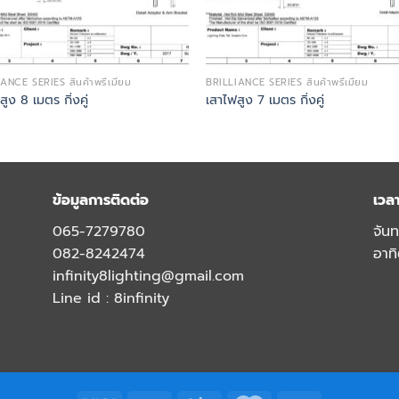
ANCE SERIES สินค้าพรีเมี่ยม
BRILLIANCE SERIES สินค้าพรีเมี่ยม
สูง 8 เมตร กิ่งคู่
เสาไฟสูง 7 เมตร กิ่งคู่
ข้อมูลการติดต่อ
เวล
065-7279780
จันท
082-8242474
อาทิ
infinity8lighting@gmail.com
Line id :
8infinity