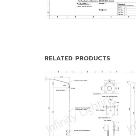
RELATED PRODUCTS