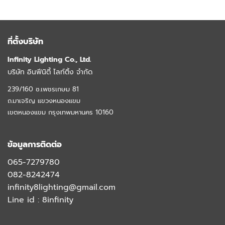
ที่ตั้งบริษัท
Infinity Lighting Co., Ltd.
บริษัท อินฟีนิตี้ ไลท์ติ้ง จำกัด
239/160 ซ.เพชรเกษม 81
ถ.มาเจริญ แขวงหนองแขม
เขตหนองแขม กรุงเทพมหานคร 10160
ข้อมูลการติดต่อ
065-7279780
082-8242474
infinity8lighting@gmail.com
Line id :
8infinity