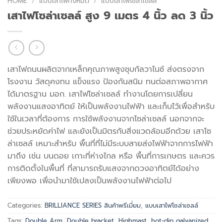
HOME
/
แบบเสาไฟทั้งหมด
/
แบบเสาไฟโซล่าเซลล์
เสาไฟโซล่าเซลล์ สูง 9 เมตร 4 นิ้ว ลด 3 นิ้ว
เสาไฟถนนผลิตจากเหล็กคุณภาพสูงชุบกัลวาไนซ์ ส่งตรงจาก
โรงงาน วัสดุคงทน แข็งแรง ป้องกันสนิม ทนต่อสภาพอากาศ
ได้มาตรฐาน มอก. เสาไฟโซล่าเซลล์ ทำงานโดยการเปลี่ยน
พลังงานแสงอาทิตย์ ให้เป็นพลังงานไฟฟ้า และเก็บไว้เพื่อสำหรับ
ใช้ในเวลาที่ต้องการ การใช้พลังงานจากโซล่าเซลล์ นอกจากจะ
ช่วยประหยัดค่าไฟ และยังเป็นมิตรกับสิ่งแวดล้อมอีกด้วย เสาโซ
ล่าเซลล์ เหมาะสำหรับ พื้นที่ที่ไม่มีระบบสายส่งไฟฟ้าจากการไฟฟ้า
มาถึง เช่น บนดอย เกาะที่ห่างไกล หรือ พื้นที่การเกษตร และควร
การติดตั้งในพื้นที่ ที่สามารถรับแสงจากดวงอาทิตย์ได้อย่าง
เพียงพอ เพื่อนำมาใช้เปลงเป็นพลังงานไฟฟ้าต่อไป
Categories:
BRILLIANCE SERIES สินค้าพรีเมี่ยม
,
แบบเสาไฟโซล่าเซลล์
Tags:
Double Arm
,
Double bracket
,
Highmast
,
hot-dip galvanized
,