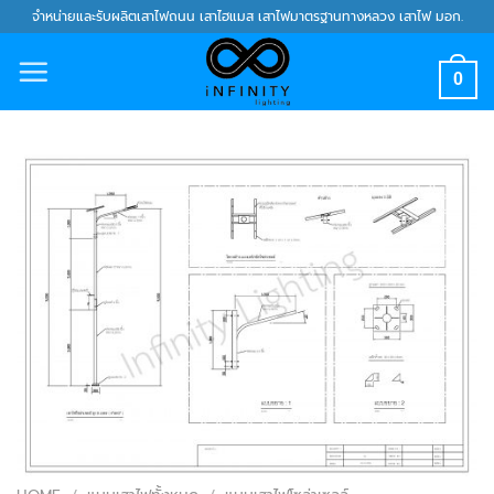
Skip
จำหน่ายและรับผลิตเสาไฟถนน เสาไฮแมส เสาไฟมาตรฐานทางหลวง เสาไฟ มอก.
to
content
0