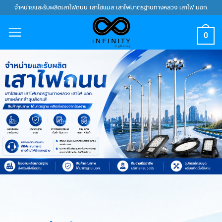
Skip
จำหน่ายและรับผลิตเสาไฟถนน เสาไฮแมส เสาไฟมาตรฐานทางหลวง เสาไฟ มอก.
to
content
0