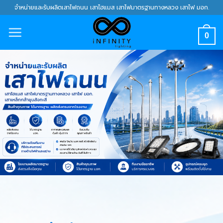
Skip
จำหน่ายและรับผลิตเสาไฟถนน เสาไฮแมส เสาไฟมาตรฐานทางหลวง เสาไฟ มอก.
to
content
0