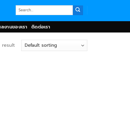
Search
for:
ผลงานของเรา
ติดต่อเรา
 result