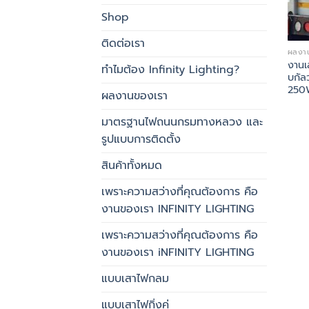
Shop
ติดต่อเรา
ผลงา
งานเ
ทำไมต้อง Infinity Lighting?
บกัล
250W
ผลงานของเรา
มาตรฐานไฟถนนกรมทางหลวง และ
รูปแบบการติดตั้ง
สินค้าทั้งหมด
เพราะความสว่างที่คุณต้องการ คือ
งานของเรา INFINITY LIGHTING
เพราะความสว่างที่คุณต้องการ คือ
งานของเรา iNFINITY LIGHTING
แบบเสาไฟกลม
แบบเสาไฟกิ่งคู่