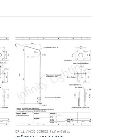
BRILLIANCE SERIES สินค้าพรีเมี่ยม