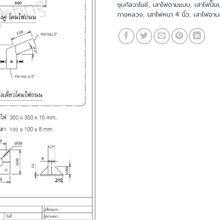
ชุบกัลวาไนซ์
,
เสาไฟตามแบบ
,
เสาไฟปั๊มน
ทางหลวง
,
เสาไฟหนา 4 นิ้ว
,
เสาไฟอาบส