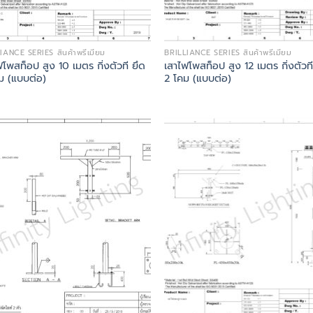
IANCE SERIES สินค้าพรีเมี่ยม
BRILLIANCE SERIES สินค้าพรีเมี่ยม
ฟโพสท็อป สูง 10 เมตร กิ่งตัวที ยึด
เสาไฟโพสท็อป สูง 12 เมตร กิ่งตัวที
ม (แบบต่อ)
2 โคม (แบบต่อ)