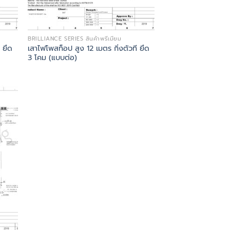
BRILLIANCE SERIES สินค้าพรีเมี่ยม
 ยึด
เสาไฟโพสท็อป สูง 12 เมตร กิ่งตัวที ยึด
3 โคม (แบบต่อ)