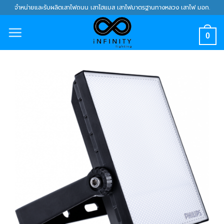
Skip
จำหน่ายและรับผลิตเสาไฟถนน เสาไฮแมส เสาไฟมาตรฐานทางหลวง เสาไฟ มอก.
to
content
0