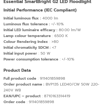
Essential SmartBright G2 LED Floodlight
Initial Performance (IEC Compliant)
Initial luminous flux :
4000 lm
Luminous flux tolerance :
+/-10%
Initial LED luminaire efficacy :
80.00 lm/W
Lamp colour temperature
: 6500 K
Colour Rendering Index
: >80
Initial chromaticity SDCM :
<7
Initial input power
: 50 W
Power consumption tolerance
: +/-10%
Product Data
Full product code
: 911401859898
Order product name :
BVP135 LED40/CW 50W 220-
240V WB
EAN/UPC – product
: 8710163314419
Order code
: 911401859898