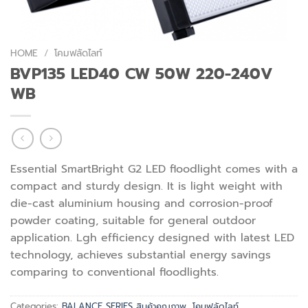
HOME
/
โคมฟลัดไลท์
BVP135 LED40 CW 50W 220-240V
WB
Essential SmartBright G2 LED floodlight comes with a
compact and sturdy design. It is light weight with
die-cast aluminium housing and corrosion-proof
powder coating, suitable for general outdoor
application. Lgh efficiency designed with latest LED
technology, achieves substantial energy savings
comparing to conventional floodlights.
Categories:
BALANCE SERIES สินค้าคุณภาพ
,
โคมฟลัดไลท์