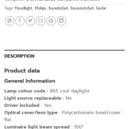
Tags:
Floodlight
,
Philips
,
โคมฟลัดไลท์
,
โคมสปอร์ตไลท์
,
โคมไฟ
DESCRIPTION
Product data
General Information
Lamp colour code :
865 cool daylight
Light source replaceable
: No
Driver included
: Yes
Optical cover/lens type
: Polycarbonate bowl/cover
flat
Luminaire light beam spread
: 100°