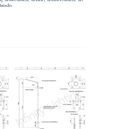
ไฟเหล็ก