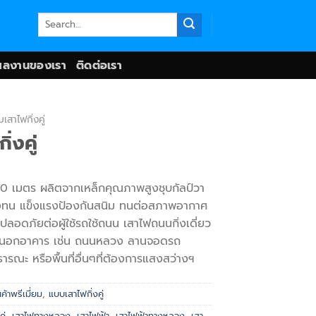
Search
for:
ผลงานของเรา
ติดต่อเรา
เสาไฟกิ่งคู่
่งคู่
10 เมตร ผลิตจากเหล็กคุณภาพสูงชุบกัลป์วา
คงทน แข็งแรงป้องกันสนิม ทนต่อสภาพอากาศ
าปลอดภัยต่อผู้ใช้รถใช้ถนน เสาไฟถนนกิ่งเดี่ยว
งภายนอกอาคาร เช่น ถนนหลวง ลานจอดรถ
ารณะ หรือพื้นที่อื่นๆที่ต้องการแสงสว่างฯ
้าพรีเมี่ยม
,
แบบเสาไฟกิ่งคู่
ู่
,
เสาไฟทางหลวง
,
เสาไฟฟ้า
,
เสาไฟฟ้าทางหลวง
,
เสา